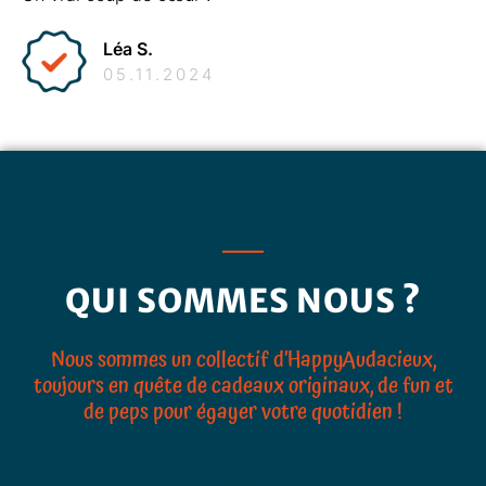
Léa S.
05.11.2024
QUI SOMMES NOUS ?
Nous sommes un collectif d’HappyAudacieux,
toujours en quête de cadeaux originaux, de fun et
de peps pour égayer votre quotidien !