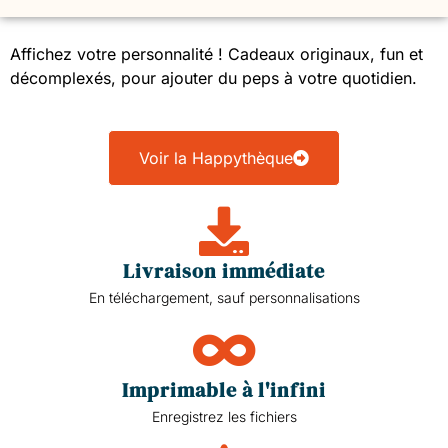
N
o
o
t
t
e
e
Affichez votre personnalité ! Cadeaux originaux, fun et
0
0
s
s
décomplexés, pour ajouter du peps à votre quotidien.
u
u
r
r
5
5
Voir la Happythèque
Livraison immédiate
En téléchargement, sauf personnalisations
Imprimable à l'infini
Enregistrez les fichiers