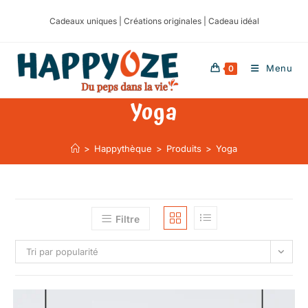
Cadeaux uniques | Créations originales | Cadeau idéal
Menu
0
Yoga
>
Happythèque
>
Produits
>
Yoga
Filtre
Tri par popularité