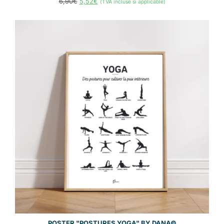
6,90
€
5,52
€
(TVA incluse si applicable)
POSTER "POSTURES YOGA" BY DANA©